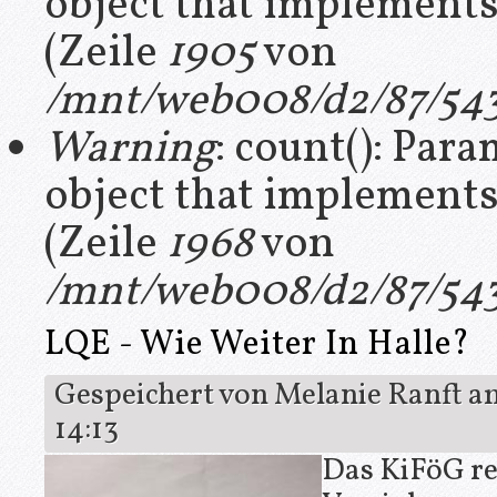
object that implement
(Zeile
1905
von
/mnt/web008/d2/87/543
Warning
: count(): Par
object that implement
(Zeile
1968
von
/mnt/web008/d2/87/543
LQE - Wie Weiter In Halle?
Gespeichert von
Melanie Ranft
am
14:13
Das KiFöG re