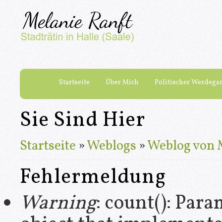
Startseite
Über Mich
Politischer Werdega
Sie Sind Hier
Startseite
»
Weblogs
»
Weblog von 
Fehlermeldung
Warning
: count(): Par