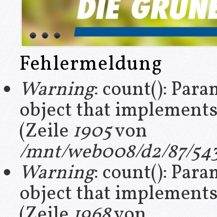
Fehlermeldung
Warning
: count(): Par
object that implement
(Zeile
1905
von
/mnt/web008/d2/87/543
Warning
: count(): Par
object that implement
(Zeile
1968
von