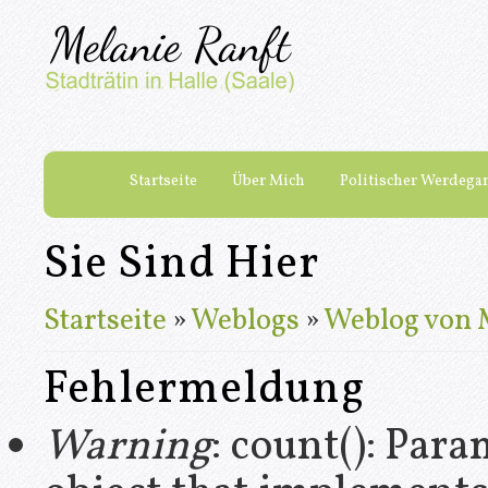
Startseite
Über Mich
Politischer Werdega
Sie Sind Hier
Startseite
»
Weblogs
»
Weblog von 
Fehlermeldung
Warning
: count(): Par