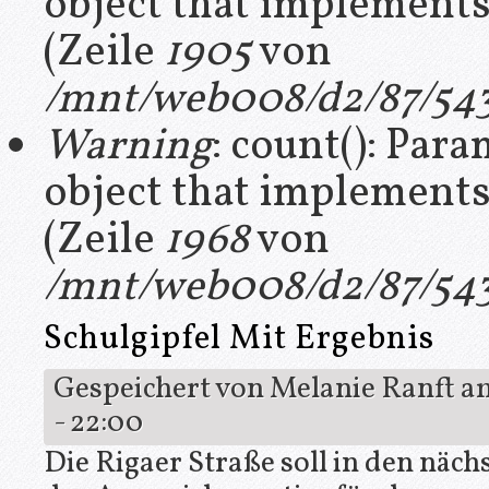
object that implement
(Zeile
1905
von
/mnt/web008/d2/87/543
Warning
: count(): Par
object that implement
(Zeile
1968
von
/mnt/web008/d2/87/543
Schulgipfel Mit Ergebnis
Gespeichert von
Melanie Ranft
am
- 22:00
Die Rigaer Straße soll in den nächs